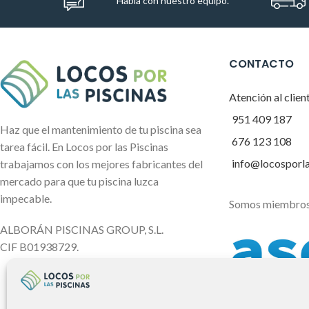
Habla con nuestro equipo.
CONTACTO
Atención al clien
951 409 187
Haz que el mantenimiento de tu piscina sea
676 123 108
tarea fácil. En Locos por las Piscinas
info@locosporl
trabajamos con los mejores fabricantes del
mercado para que tu piscina luzca
impecable.
Somos miembros
ALBORÁN PISCINAS GROUP, S.L.
CIF B01938729.