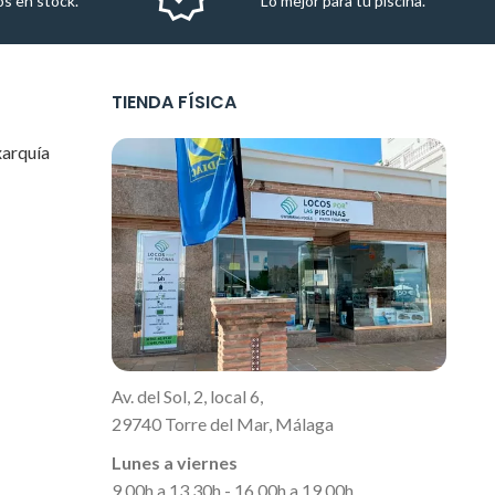
s en stock.
Lo mejor para tu piscina.
TIENDA FÍSICA
xarquía
Av. del Sol, 2, local 6,
29740 Torre del Mar, Málaga
Lunes a viernes
9.00h a 13.30h - 16.00h a 19.00h