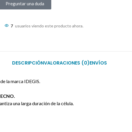
Preguntar una duda
7
usuarios viendo este producto ahora.
DESCRIPCIÓN
VALORACIONES (0)
ENVÍOS
0
de la marca IDEGIS.
 TECNO.
ntiza una larga duración de la célula.