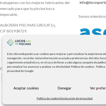
info@locosporl
trabajamos con los mejores fabricantes del
mercado para que tu piscina luzca
impecable.
Somos miembros
ALBORÁN PISCINAS GROUP, S.L.
CIF B01938729.
Este sitio web puede usar cookies para mejorar y personalizar la experiencia d
navegación, recordar cierta información asociada a preferencias del sitio, hace
seguimiento estadístico y, en el caso de llevar a cabo alguna campaña de public
personalizar los anuncios y analizar su efectividad.
Política de cookies.
Política
Copyright Locos por las piscinas
| Todos los derechos reservados |
Ag
privacidad de Google
Aceptar cookies
Denegar
Ver prefe
Política de cookies
Declaración de privacidad