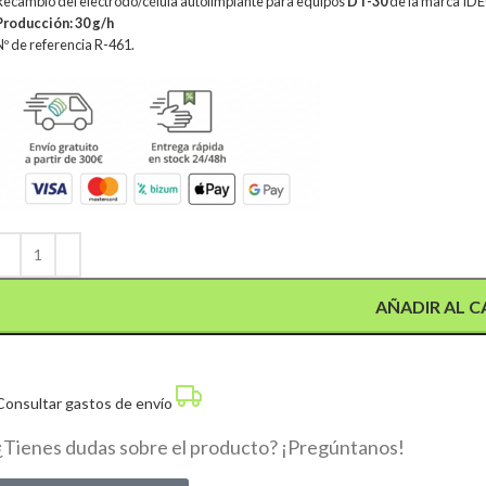
Recambio del electrodo/célula autolimpiante para equipos
DT-30
de la marca IDE
Producción: 30 g/h
Nº de referencia R-461.
Alternative:
AÑADIR AL C
Consultar gastos de envío
¿Tienes dudas sobre el producto? ¡Pregúntanos!