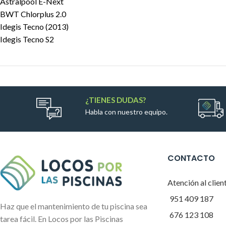
Astralpool E-Next
BWT Chlorplus 2.0
Idegis Tecno (2013)
Idegis Tecno S2
¿TIENES DUDAS?
Habla con nuestro equipo.
CONTACTO
Atención al clien
951 409 187
Haz que el mantenimiento de tu piscina sea
676 123 108
tarea fácil. En Locos por las Piscinas