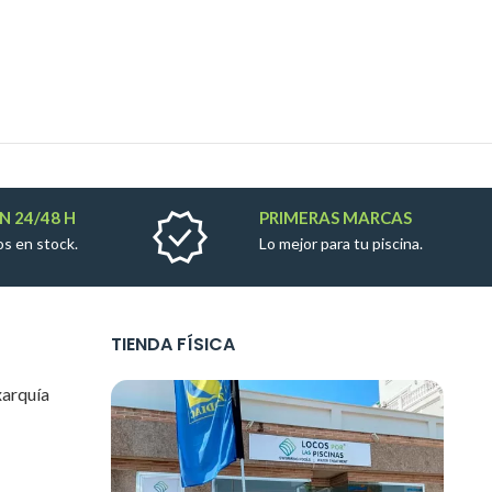
N 24/48 H
PRIMERAS MARCAS
s en stock.
Lo mejor para tu piscina.
TIENDA FÍSICA
xarquía