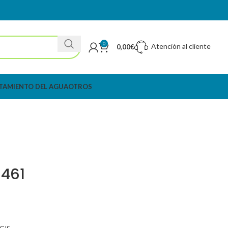
0
Atención al cliente
0,00
€
TAMIENTO DEL AGUA
OTROS
-461