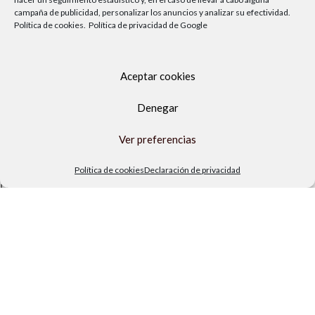
campaña de publicidad, personalizar los anuncios y analizar su efectividad.
Política de cookies.
Política de privacidad de Google
Aceptar cookies
Denegar
Ver preferencias
Av. del Sol, 2, local 6,
29740 Torre del Mar, Málaga
Política de cookies
Declaración de privacidad
Lunes a viernes
9.00h a 13.30h - 16.00h a 19.00h
Sábados
10:00 a 13:30h
Copyright Locos por las piscinas
| Todos los derechos reservados
|
Agencia de Marketing Digital