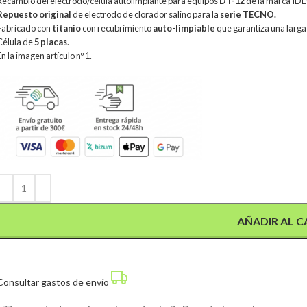
Recambio del electrodo/célula autolimpiante para equipos
DT-12
de la marca IDE
Repuesto original
de electrodo de clorador salino para la
serie TECNO.
Fabricado con
titanio
con recubrimiento
auto-limpiable
que garantiza una larga 
Célula de
5 placas
.
En la imagen artículo nº 1.
Alternative:
AÑADIR AL C
Consultar gastos de envío