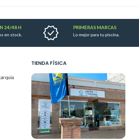
N 24/48 H
PRIMERAS MARCAS
s en stock.
Lo mejor para tu piscina.
TIENDA FÍSICA
xarquía