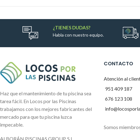
¿TIENES DUDAS?
Habla con nuestro equipo.
CONTACTO
Atención al clien
951 409 187
Haz que el mantenimiento de tu piscina sea
676 123 108
tarea fácil. En Locos por las Piscinas
info@locosporl
trabajamos con los mejores fabricantes del
mercado para que tu piscina luzca
impecable.
Somos miembros
ALBORÁN PISCINAS GROUP, S.L.