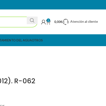
0
Atención al cliente
0,00
€
TAMIENTO DEL AGUA
OTROS
012). R-062