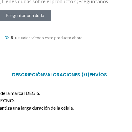
¿Tienes dudas sobre el producto? ¡Pregúntanos!
Preguntar una duda
8
usuarios viendo este producto ahora.
DESCRIPCIÓN
VALORACIONES (0)
ENVÍOS
2
de la marca IDEGIS.
 TECNO.
ntiza una larga duración de la célula.