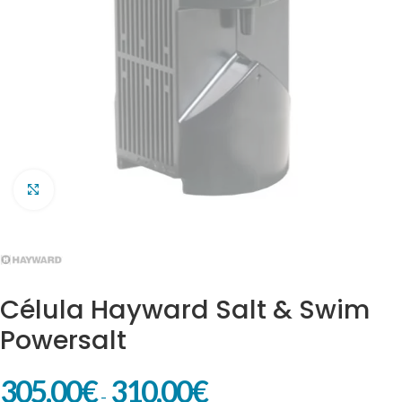
Clic para ampliar
Célula Hayward Salt & Swim
Powersalt
305,00
€
310,00
€
-