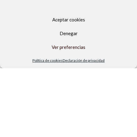
Aceptar cookies
Denegar
Ver preferencias
Av. del Sol, 2, local 6,
Política de cookies
Declaración de privacidad
29740 Torre del Mar, Málaga
Lunes a viernes
9.00h a 13.30h - 16.00h a 19.00h
Sábados
10:00 a 13:30h
Copyright Locos por las piscinas
| Todos los derechos reservados
|
Agencia de Marketing Digital