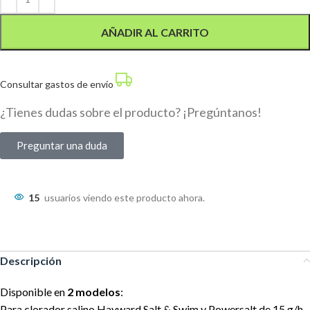
AÑADIR AL CARRITO
Consultar gastos de envío
¿Tienes dudas sobre el producto? ¡Pregúntanos!
Preguntar una duda
15
usuarios viendo este producto ahora.
Descripción
Disponible en
2 modelos
:
Para clorador salino Hayward Salt & Swim y Powersalt de 15 g/h