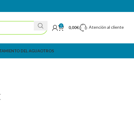
0
Atención al cliente
0,00
€
TAMIENTO DEL AGUA
OTROS
E