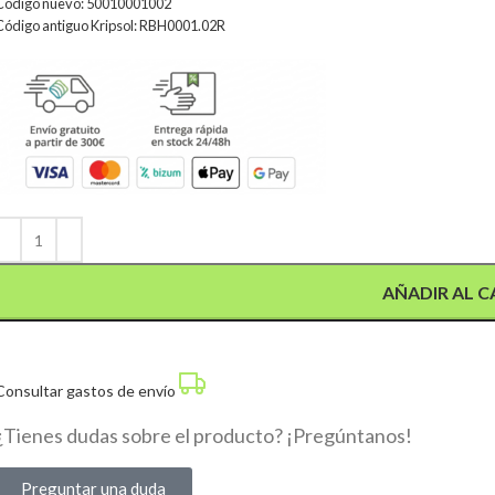
Código nuevo: 50010001002
Código antiguo Kripsol: RBH0001.02R
Alternative:
AÑADIR AL C
Consultar gastos de envío
¿Tienes dudas sobre el producto? ¡Pregúntanos!
Preguntar una duda