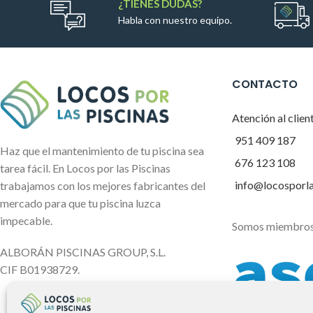
¿TIENES DUDAS?
Habla con nuestro equipo.
CONTACTO
Atención al clien
951 409 187
Haz que el mantenimiento de tu piscina sea
676 123 108
tarea fácil. En Locos por las Piscinas
info@locosporl
trabajamos con los mejores fabricantes del
mercado para que tu piscina luzca
impecable.
Somos miembros
ALBORÁN PISCINAS GROUP, S.L.
CIF B01938729.