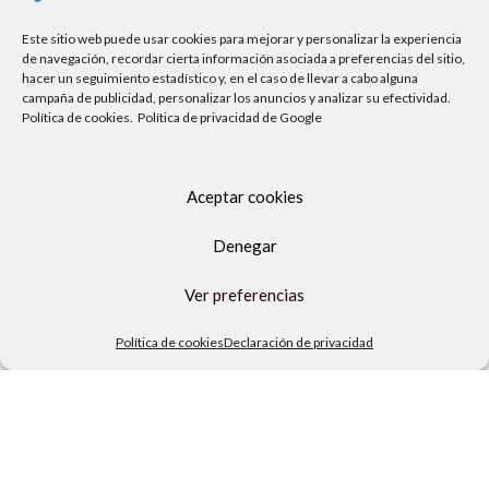
Este sitio web puede usar cookies para mejorar y personalizar la experiencia
de navegación, recordar cierta información asociada a preferencias del sitio,
hacer un seguimiento estadístico y, en el caso de llevar a cabo alguna
campaña de publicidad, personalizar los anuncios y analizar su efectividad.
Política de cookies.
Política de privacidad de Google
Aceptar cookies
Denegar
Av. del Sol, 2, local 6,
29740 Torre del Mar, Málaga
Ver preferencias
Lunes a viernes
Política de cookies
Declaración de privacidad
9.00h a 13.30h - 16.00h a 19.00h
Sábados
10:00 a 13:30h
Copyright Locos por las piscinas
| Todos los derechos reservados
|
Agencia de Marketing Digital