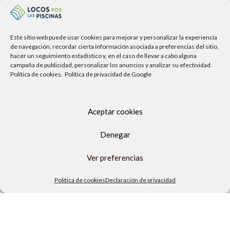
Este sitio web puede usar cookies para mejorar y personalizar la experiencia
de navegación, recordar cierta información asociada a preferencias del sitio,
hacer un seguimiento estadístico y, en el caso de llevar a cabo alguna
campaña de publicidad, personalizar los anuncios y analizar su efectividad.
Política de cookies.
Política de privacidad de Google
Aceptar cookies
Av. del Sol, 2, local 6,
Denegar
29740 Torre del Mar, Málaga
Ver preferencias
Lunes a viernes
9.00h a 13.30h - 16.00h a 19.00h
Política de cookies
Declaración de privacidad
Sábados
10:00 a 13:30h
Copyright Locos por las piscinas
| Todos los derechos reservados
|
Agencia de Marketing Digital