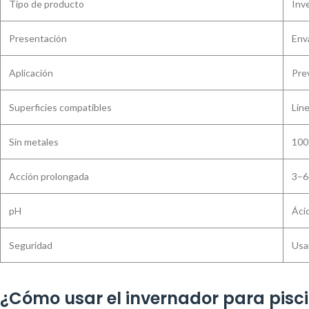
Tipo de producto
Inve
Presentación
Enva
Aplicación
Prev
Superficies compatibles
Line
Sin metales
100
Acción prolongada
3–6
pH
Áci
Seguridad
Usar
¿Cómo usar el invernador para pisci