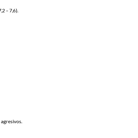
,2 – 7,6).
 agresivos.