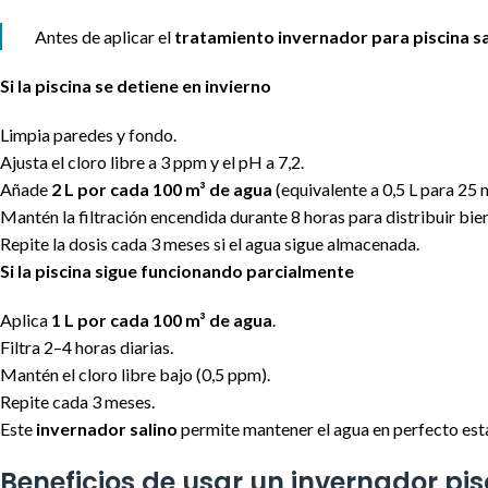
Antes de aplicar el
tratamiento invernador para piscina sa
Si la piscina se detiene en invierno
Limpia paredes y fondo.
Ajusta el cloro libre a 3 ppm y el pH a 7,2.
Añade
2 L por cada 100 m³ de agua
(equivalente a 0,5 L para 25 m
Mantén la filtración encendida durante 8 horas para distribuir bie
Repite la dosis cada 3 meses si el agua sigue almacenada.
Si la piscina sigue funcionando parcialmente
Aplica
1 L por cada 100 m³ de agua
.
Filtra 2–4 horas diarias.
Mantén el cloro libre bajo (0,5 ppm).
Repite cada 3 meses.
Este
invernador salino
permite mantener el agua en perfecto esta
Beneficios de usar un invernador pis