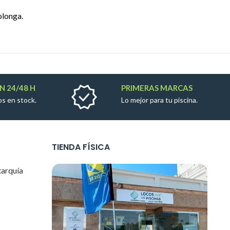
olonga.
N 24/48 H
PRIMERAS MARCAS
s en stock.
Lo mejor para tu piscina.
TIENDA FÍSICA
xarquía