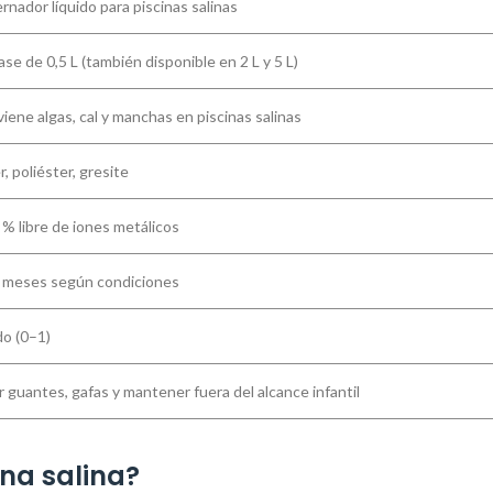
rnador líquido para piscinas salinas
se de 0,5 L (también disponible en 2 L y 5 L)
iene algas, cal y manchas en piscinas salinas
r, poliéster, gresite
 % libre de iones metálicos
 meses según condiciones
do (0–1)
 guantes, gafas y mantener fuera del alcance infantil
na salina?