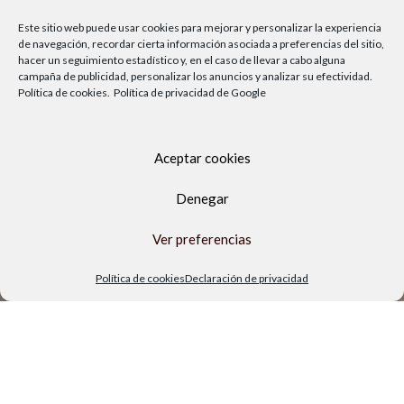
Política de privacidad
Política de cookies
Este sitio web puede usar cookies para mejorar y personalizar la experiencia
de navegación, recordar cierta información asociada a preferencias del sitio,
Aviso legal
hacer un seguimiento estadístico y, en el caso de llevar a cabo alguna
campaña de publicidad, personalizar los anuncios y analizar su efectividad.
TIENDA FÍSICA
Política de cookies.
Política de privacidad de Google
Aceptar cookies
Denegar
Ver preferencias
Política de cookies
Declaración de privacidad