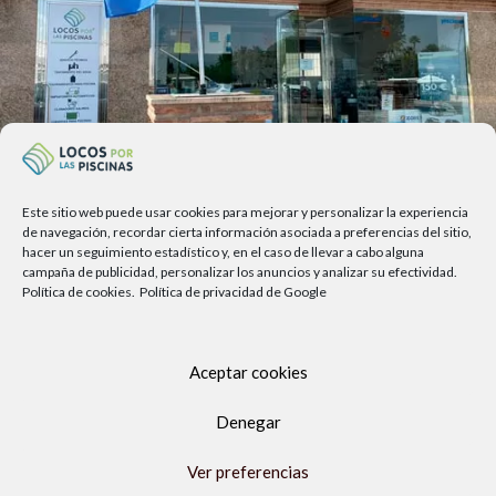
Este sitio web puede usar cookies para mejorar y personalizar la experiencia
Av. del Sol, 2, local 6,
de navegación, recordar cierta información asociada a preferencias del sitio,
hacer un seguimiento estadístico y, en el caso de llevar a cabo alguna
29740 Torre del Mar, Málaga
campaña de publicidad, personalizar los anuncios y analizar su efectividad.
Política de cookies.
Política de privacidad de Google
Lunes a viernes
9.00h a 13.30h - 16.00h a 19.00h
Sábados
Aceptar cookies
10:00 a 13:30h
Copyright Locos por las piscinas
| Todos los derechos reservados
Denegar
|
Agencia de Marketing Digital
Ver preferencias