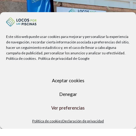
Este sitio web puede usar cookies para mejorar y personalizar la experiencia
de navegación, recordar cierta información asociada a preferencias del sitio,
hacer un seguimiento estadístico y, en el caso de llevar a cabo alguna
campaña de publicidad, personalizar los anuncios y analizar su efectividad.
Política de cookies.
Política de privacidad de Google
Aceptar cookies
Av. del Sol, 2, local 6,
Denegar
29740 Torre del Mar, Málaga
Lunes a viernes
Ver preferencias
9.00h a 13.30h - 16.00h a 19.00h
Sábados
Política de cookies
Declaración de privacidad
10:00 a 13:30h
Copyright Locos por las piscinas
| Todos los derechos reservados