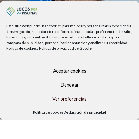
Este sitio web puede usar cookies para mejorar y personalizar la experiencia
de navegación, recordar cierta información asociada a preferencias del sitio,
hacer un seguimiento estadístico y, en el caso de llevar a cabo alguna
campaña de publicidad, personalizar los anuncios y analizar su efectividad.
Política de cookies.
Política de privacidad de Google
Aceptar cookies
Av. del Sol, 2, local 6,
Denegar
29740 Torre del Mar, Málaga
Ver preferencias
Lunes a viernes
9.00h a 13.30h - 16.00h a 19.00h
Política de cookies
Declaración de privacidad
Sábados
10:00 a 13:30h
Copyright Locos por las piscinas
| Todos los derechos reservados
|
Agencia de Marketing Digital