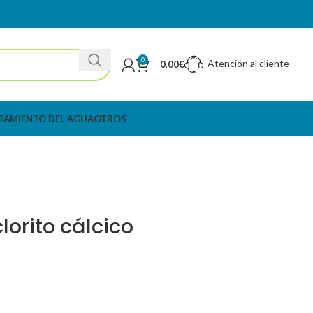
0
Atención al cliente
0,00
€
TAMIENTO DEL AGUA
OTROS
orito cálcico