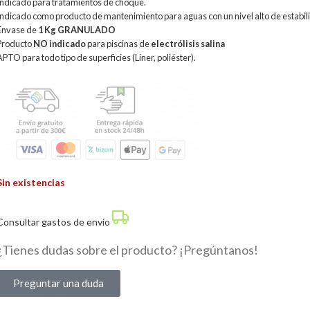
Indicado para tratamientos de choque.
Indicado como producto de mantenimiento para aguas con un nivel alto de estabil
Envase de
1
Kg GRANULADO
Producto
NO indicado
para piscinas de
electrólisis salina
APTO para todo tipo de superficies (Liner, poliéster).
Sin existencias
Consultar gastos de envío
¿Tienes dudas sobre el producto? ¡Pregúntanos!
Preguntar una duda