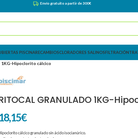
Envío gratuito a partir de 300€
UBIERTAS PISCINA
RECAMBIOS
CLORADORES SALINOS
FILTRACIÓN
TRA
KG-Hipoclorito cálcico
RITOCAL GRANULADO 1KG-Hipocl
18,15
€
Hipoclorito cálcico granulado sin ácido isocianúrico.