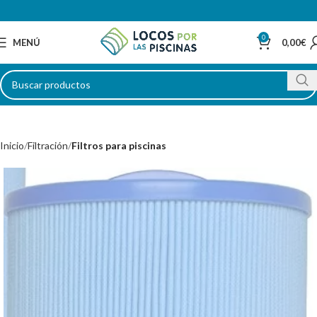
0
MENÚ
0,00
€
Inicio
Filtración
Filtros para piscinas