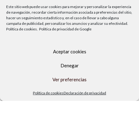
Este sitio web puede usar cookies para mejorar y personalizar la experiencia
de navegación, recordar cierta información asociada a preferencias del sitio,
hacer un seguimiento estadístico y, en el caso de llevar a cabo alguna
campaña de publicidad, personalizar los anuncios y analizar su efectividad.
Política de cookies.
Política de privacidad de Google
Aceptar cookies
Denegar
Av. del Sol, 2, local 6,
Ver preferencias
29740 Torre del Mar, Málaga
Lunes a viernes
Política de cookies
Declaración de privacidad
9.00h a 13.30h - 16.00h a 19.00h
Sábados
10:00 a 13:30h
Copyright Locos por las piscinas
| Todos los derechos reservados
|
Agencia de Marketing Digital