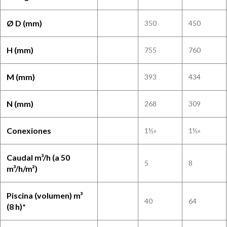
Ø D (mm)
350
450
H (mm)
755
760
M (mm)
393
434
N (mm)
268
309
Conexiones
1½»
1½»
Caudal m³/h (a 50
5
8
m³/h/m²)
Piscina (volumen) m³
40
64
(8 h)*