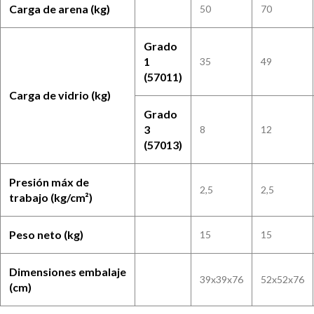
Carga de arena (kg)
50
70
Grado
1
35
49
(57011)
Carga de vidrio (kg)
Grado
3
8
12
(57013)
Presión máx de
2,5
2,5
trabajo (kg/cm²)
Peso neto (kg)
15
15
Dimensiones embalaje
39x39x76
52x52x76
(cm)