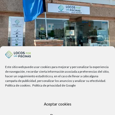
Este sitio web puede usar cookies para mejorar y personalizar la experiencia
Av. del Sol, 2, local 6,
de navegación, recordar cierta información asociada a preferencias del sitio,
hacer un seguimiento estadístico y, en el caso de llevar a cabo alguna
29740 Torre del Mar, Málaga
campaña de publicidad, personalizar los anuncios y analizar su efectividad.
Política de cookies.
Política de privacidad de Google
Lunes a viernes
9.00h a 13.30h - 16.00h a 19.00h
Sábados
Aceptar cookies
10:00 a 13:30h
Copyright Locos por las piscinas
| Todos los derechos reservados