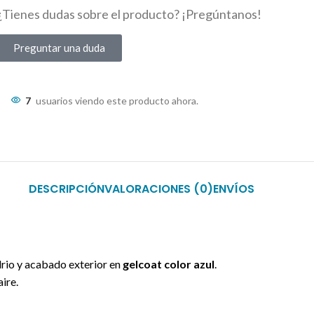
¿Tienes dudas sobre el producto? ¡Pregúntanos!
Preguntar una duda
7
usuarios viendo este producto ahora.
DESCRIPCIÓN
VALORACIONES (0)
ENVÍOS
drio y acabado exterior en
gelcoat color azul
.
ire.