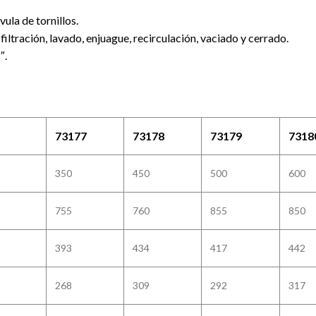
ula de tornillos.
iltración, lavado, enjuague, recirculación, vaciado y cerrado.
″.
73177
73178
73179
7318
350
450
500
600
755
760
855
850
393
434
417
442
268
309
292
317