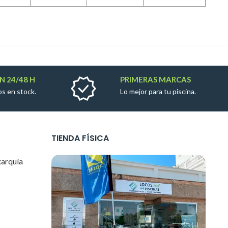
N 24/48 H
PRIMERAS MARCAS
s en stock.
Lo mejor para tu piscina.
TIENDA FÍSICA
xarquía