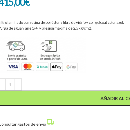
415,00
€
Filtro laminado con resina de poliéster y fibra de vidrio y con gelcoat color azul.
Purga de agua y aire 1/4¨ y presión máxima de 2,5 kg/cm2.
Alternative:
AÑADIR AL C
Consultar gastos de envío