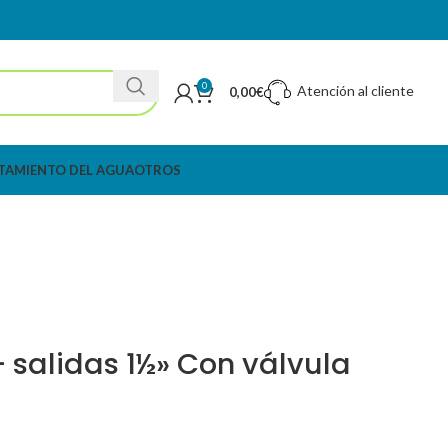
0
Atención al cliente
0,00
€
TAMIENTO DEL AGUA
OTROS
– salidas 1½» Con válvula