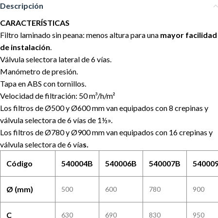
Descripción
CARACTERÍSTICAS
Filtro laminado sin peana: menos altura para una
mayor facilidad
de instalación
.
Válvula selectora lateral de 6 vías.
Manómetro de presión.
Tapa en ABS con tornillos.
Velocidad de filtración: 50 m³/h/m²
Los filtros de Ø500 y Ø600 mm van equipados con 8 crepinas y
válvula selectora de 6 vías de 1½».
Los filtros de Ø780 y Ø900 mm van equipados con 16 crepinas y
válvula selectora de 6 vía
s.
Código
540004B
540006B
540007B
54000
Ø (mm)
500
600
780
900
C
630
690
830
950