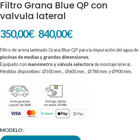
Filtro Grana Blue QP con
valvula lateral
350,00
€
840,00
€
-
Filtro de arena laminado Grana Blue QP para la depuración del agua de
piscinas de medias y grandes dimensiones
.
Equipado con
manómetro y válvula selectora
de montaje lateral.
Medidas disponibles: Ø500 mm. , Ø600 mm. , Ø780 mm. y Ø900 mm.
Alternative:
MODELO