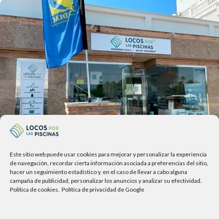
Este sitio web puede usar cookies para mejorar y personalizar la experiencia
Av. del Sol, 2, local 6,
de navegación, recordar cierta información asociada a preferencias del sitio,
hacer un seguimiento estadístico y, en el caso de llevar a cabo alguna
29740 Torre del Mar, Málaga
campaña de publicidad, personalizar los anuncios y analizar su efectividad.
Política de cookies.
Política de privacidad de Google
Lunes a viernes
9.00h a 13.30h - 16.00h a 19.00h
Sábados