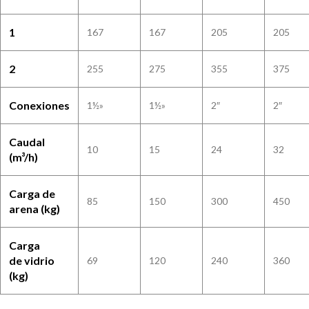
1
167
167
205
205
2
255
275
355
375
Conexiones
1½»
1½»
2″
2″
Caudal
10
15
24
32
(m³/h)
Carga de
85
150
300
450
arena (kg)
Carga
de vidrio
69
120
240
360
(kg)