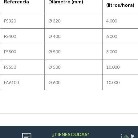
Referencia
Diámetro (mm)
(litros/hora)
FS320
Ø 320
4.000
FS400
Ø 400
6.000
FS500
Ø 500
8.000
FS550
Ø 500
10.000
FA6100
Ø 600
10.000
¿TIENES DUDAS?