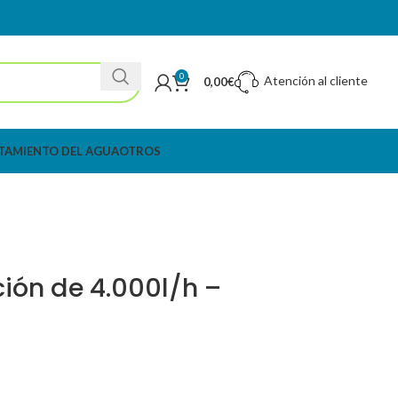
0
Atención al cliente
0,00
€
TAMIENTO DEL AGUA
OTROS
ión de 4.000l/h –