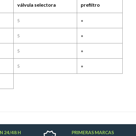
válvula selectora
prefiltro
5
●
5
●
5
●
5
●
N 24/48 H
PRIMERAS MARCAS