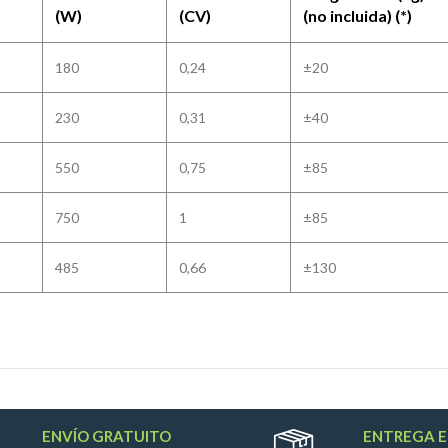
(W)
(CV)
(no incluida) (*)
180
0,24
±20
230
0,31
±40
550
0,75
±85
750
1
±85
485
0,66
±130
ENVÍO GRATUITO
ENTREGA E