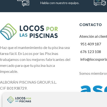
Habla con nuestro equipo.
CONTACTO
Atención al clien
951 409 187
Haz que el mantenimiento de tu piscina sea
676 123 108
tarea fácil. En Locos por las Piscinas
info@locosporl
trabajamos con los mejores fabricantes del
mercado para que tu piscina luzca
impecable.
Somos miembros
ALBORÁN PISCINAS GROUP, S.L.
CIF B01938729.