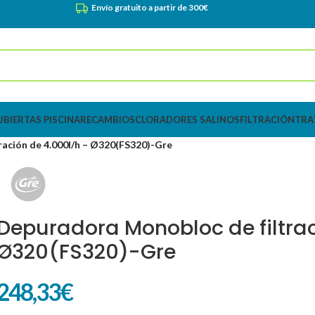
Envío gratuito a partir de 300€
UBIERTAS PISCINA
RECAMBIOS
CLORADORES SALINOS
FILTRACIÓN
TRA
ación de 4.000l/h – Ø320(FS320)-Gre
Depuradora Monobloc de filtrac
Ø320(FS320)-Gre
248,33
€