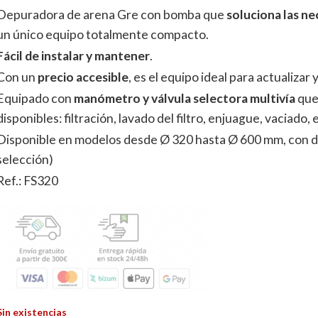
Depuradora de arena Gre con bomba que
soluciona las ne
un único equipo totalmente compacto.
Fácil de instalar y mantener
.
Con un
precio accesible
, es el equipo ideal para actualizar 
Equipado con
manómetro y válvula selectora multivía
que
disponibles: filtración, lavado del filtro, enjuague, vaciado, 
Disponible en modelos desde Ø 320 hasta Ø 600 mm, con di
selección)
Ref.: FS320
Sin existencias