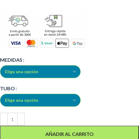
Alternative:
MEDIDAS
TUBO
AÑADIR AL CARRITO