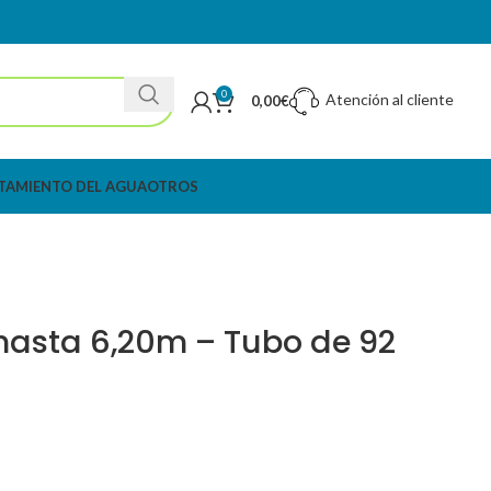
0
Atención al cliente
0,00
€
TAMIENTO DEL AGUA
OTROS
 hasta 6,20m – Tubo de 92