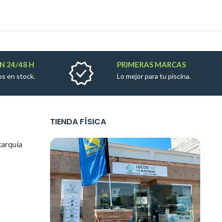
N 24/48 H
PRIMERAS MARCAS
s en stock.
Lo mejor para tu piscina.
TIENDA FÍSICA
xarquía