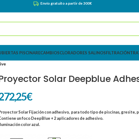
Envío gratuito a partir de 300€
UBIERTAS PISCINA
RECAMBIOS
CLORADORES SALINOS
FILTRACIÓN
TRA
ive
Proyector Solar Deepblue Adhe
272,25
€
Proyector Solar Fijación con adhesivo, para todo tipo de piscinas, gresite, po
Contiene un foco DeepBlue + 2 aplicadores de adhesivo.
Iluminación color azul.