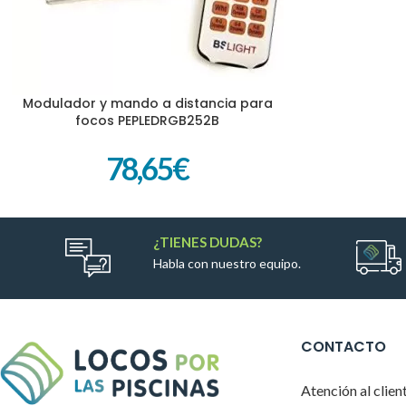
Modulador y mando a distancia para
AÑADIR AL CARRITO
focos PEPLEDRGB252B
78,65
€
¿TIENES DUDAS?
Habla con nuestro equipo.
CONTACTO
Atención al clien