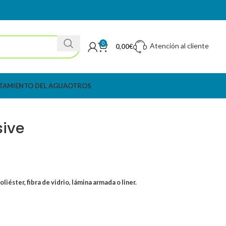
0
Atención al cliente
0,00
€
TAMIENTO DEL AGUA
OTROS
sive
liéster, fibra de vidrio, lámina armada o liner.