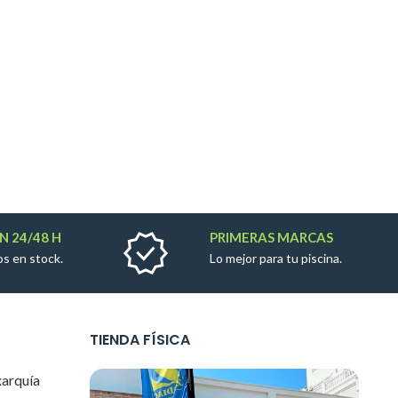
N 24/48 H
PRIMERAS MARCAS
s en stock.
Lo mejor para tu piscina.
TIENDA FÍSICA
xarquía