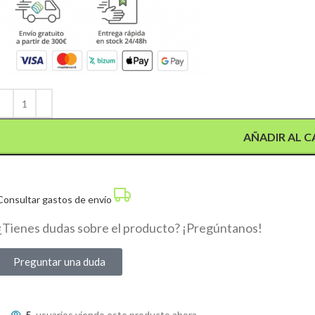
Alternative:
AÑADIR AL C
Consultar gastos de envío
¿Tienes dudas sobre el producto? ¡Pregúntanos!
Preguntar una duda
5
usuarios viendo este producto ahora.