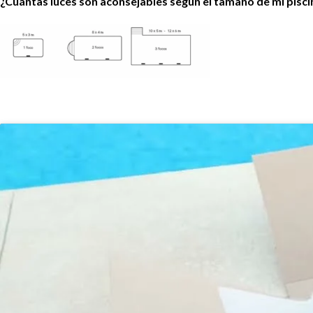
¿Cuántas luces son aconsejables según el tamaño de mi pisci