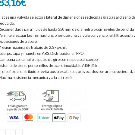
83,16
€
Flat es una válvula selectora lateral de dimensiones reducidas gracias al diseño de
reducido.
Recomendada para filtros de hasta 550 mm de diámetro o con niveles de pérdida 
Permite efectuar las mismas funciones que una válvula convencional: filtración, lav
6 posiciones de trabajo.
Presión máxima de trabajo de 2,5 kg/cm².
Cuerpo, tapa y maneta en ABS. Distribuidor en PPO.
Campana con amplio espacio de giro con respecto al cuerpo.
Sistema de cierre por tornillos de acero inoxidable AISI-316.
El diseño del distribuidor evita posibles atascos provocados por arena, suciedad, e
Máxima resistencia mecánica y a la corrosión
Alternative: