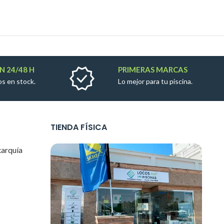
N 24/48 H
PRIMERAS MARCAS
s en stock.
Lo mejor para tu piscina.
TIENDA FÍSICA
xarquía