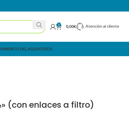
0
Atención al cliente
0,00
€
TAMIENTO DEL AGUA
OTROS
» (con enlaces a filtro)