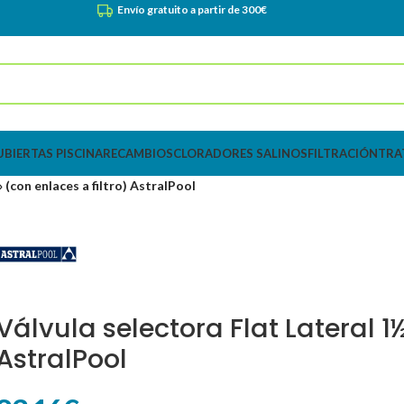
Envío gratuito a partir de 300€
UBIERTAS PISCINA
RECAMBIOS
CLORADORES SALINOS
FILTRACIÓN
TRA
 (con enlaces a filtro) AstralPool
Válvula selectora Flat Lateral 1½
AstralPool